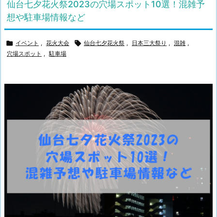
仙台七夕花火祭2023の穴場スポット10選！混雑予
想や駐車場情報など

イベント
,
花火大会

仙台七夕花火祭
,
日本三大祭り
,
混雑
,
穴場スポット
,
駐車場