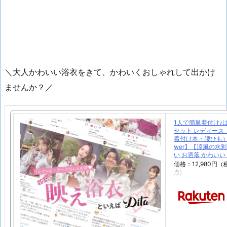
＼大人かわいい浴衣をきて、かわいくおしゃれして出かけ
ませんか？／
1人で簡単着付け♪
セット レディース
着付け本・腰ひも）【あ
wer】【涼風の水
い お洒落 かわいい
価格：12,980円
点)