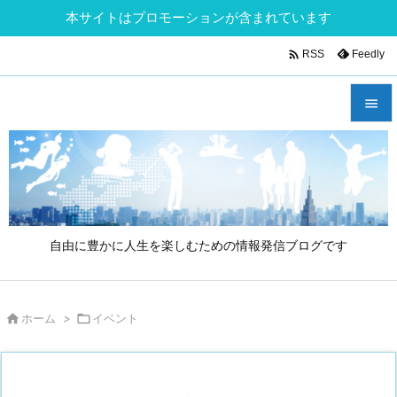
本サイトはプロモーションが含まれています

Feedly
RSS


メニュ

サイド

自由に豊かに人生を楽しむための情報発信ブログです
前へ

次へ

ホーム
>

イベント

検索