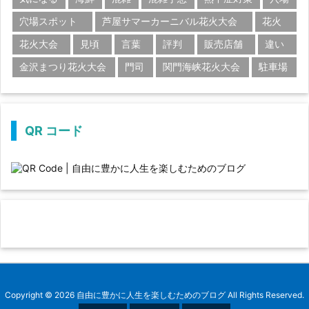
穴場スポット
芦屋サマーカーニバル花火大会
花火
花火大会
見頃
言葉
評判
販売店舗
違い
金沢まつり花火大会
門司
関門海峡花火大会
駐車場
QR コード
Copyright ©
2026
自由に豊かに人生を楽しむためのブログ
All Rights Reserved.