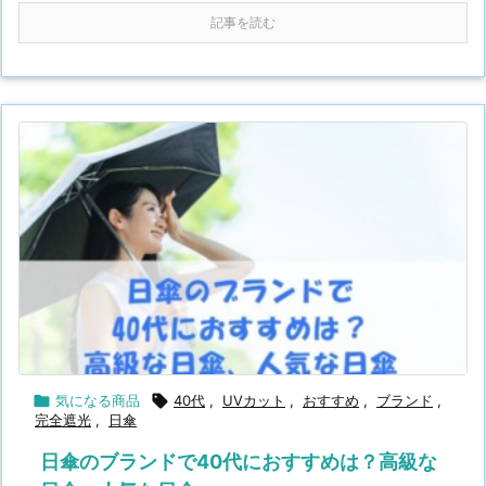
記事を読む

気になる商品

40代
,
UVカット
,
おすすめ
,
ブランド
,
完全遮光
,
日傘
日傘のブランドで40代におすすめは？高級な