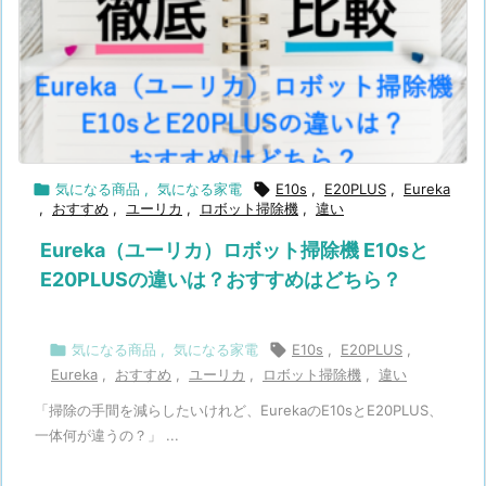

気になる商品
,
気になる家電

E10s
,
E20PLUS
,
Eureka
,
おすすめ
,
ユーリカ
,
ロボット掃除機
,
違い
Eureka（ユーリカ）ロボット掃除機 E10sと
E20PLUSの違いは？おすすめはどちら？

気になる商品
,
気になる家電

E10s
,
E20PLUS
,
Eureka
,
おすすめ
,
ユーリカ
,
ロボット掃除機
,
違い
「掃除の手間を減らしたいけれど、EurekaのE10sとE20PLUS、
一体何が違うの？」 ...