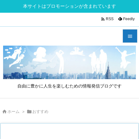
本サイトはプロモーションが含まれています

Feedly
RSS


メニュ

サイド

自由に豊かに人生を楽しむための情報発信ブログです
前へ

次へ

ホーム
>

おすすめ

検索