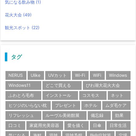
気になる飲み物
(1)
花火大会
(49)
観光スポット
(22)
タグ
NERUS
Ulike
UVカット
Wi-Fi
WiFi
Windows
Windows11
どこで買える
びわ湖大花火大会
ふわとろ毛布
インストール
コスモス
ネット
ヒツジのいらない枕
プレゼント
ホテル
ムダ毛ケア
リフレッシュ
ルーヴル美術館展
備忘録
効果
口コミ
家庭用光美容器
愛を描く
日傘
日常生活
気になる
海鮮
混雑
混雑予想
熱中症対策
穴場