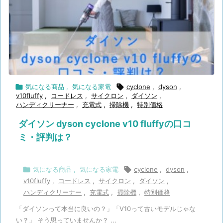

気になる商品
,
気になる家電

cyclone
,
dyson
,
v10fluffy
,
コードレス
,
サイクロン
,
ダイソン
,
ハンディクリーナー
,
充電式
,
掃除機
,
特別価格
ダイソン dyson cyclone v10 fluffyの口コ
ミ・評判は？

気になる商品
,
気になる家電

cyclone
,
dyson
,
v10fluffy
,
コードレス
,
サイクロン
,
ダイソン
,
ハンディクリーナー
,
充電式
,
掃除機
,
特別価格
「ダイソンって本当に良いの？」「V10って古いモデルじゃな
い？」 そう思っていませんか？ ...