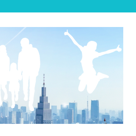

Feedly
RSS