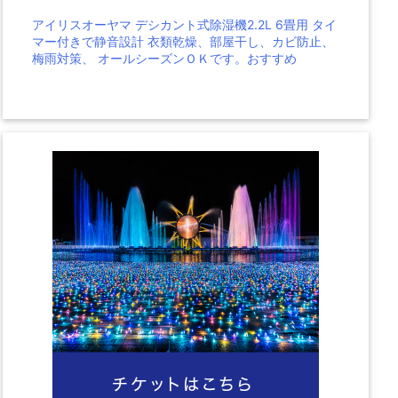
アイリスオーヤマ デシカント式除湿機2.2L 6畳用 タイ
マー付きで静音設計 衣類乾燥、部屋干し、カビ防止、
梅雨対策、 オールシーズンＯＫです。おすすめ