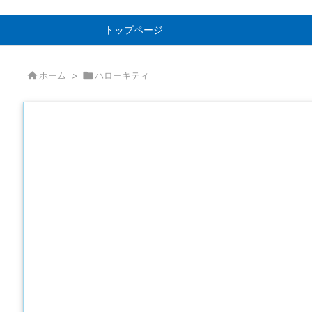
トップページ

ホーム
>

ハローキティ