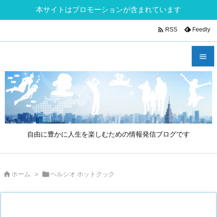
本サイトはプロモーションが含まれています

Feedly
RSS


メニュ

サイド

自由に豊かに人生を楽しむための情報発信ブログです
前へ

次へ

ホーム
>

ヘルシオ ホットクック

検索