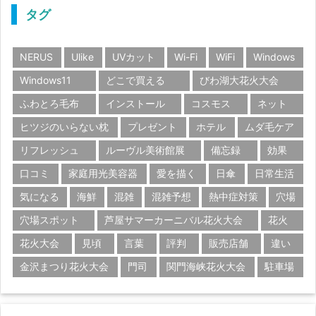
タグ
NERUS
Ulike
UVカット
Wi-Fi
WiFi
Windows
Windows11
どこで買える
びわ湖大花火大会
ふわとろ毛布
インストール
コスモス
ネット
ヒツジのいらない枕
プレゼント
ホテル
ムダ毛ケア
リフレッシュ
ルーヴル美術館展
備忘録
効果
口コミ
家庭用光美容器
愛を描く
日傘
日常生活
気になる
海鮮
混雑
混雑予想
熱中症対策
穴場
穴場スポット
芦屋サマーカーニバル花火大会
花火
花火大会
見頃
言葉
評判
販売店舗
違い
金沢まつり花火大会
門司
関門海峡花火大会
駐車場