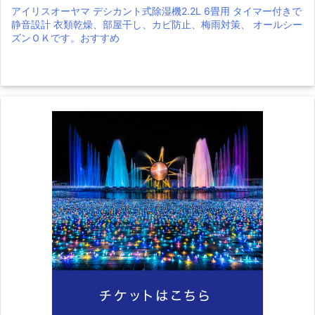
アイリスオーヤマ デシカント式除湿機2.2L 6畳用 タイマー付きで
静音設計 衣類乾燥、部屋干し、カビ防止、梅雨対策、 オールシー
ズンＯＫです。おすすめ