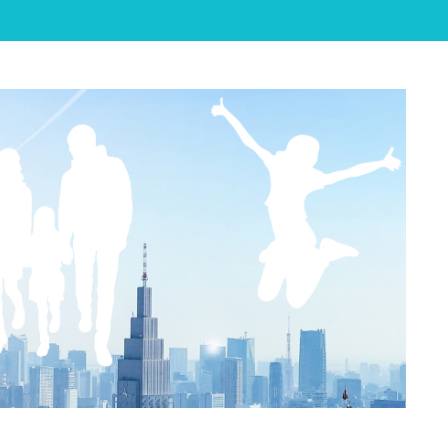

Feedly
RSS