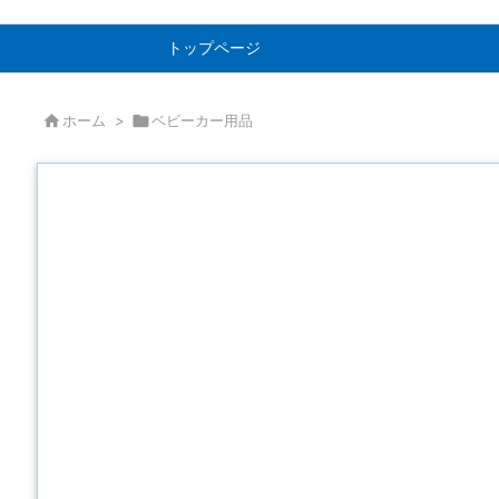
トップページ

ホーム
>

ベビーカー用品