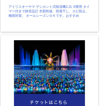
アイリスオーヤマ デシカント式除湿機2.2L 6畳用 タイ
マー付きで静音設計 衣類乾燥、部屋干し、カビ防止、
梅雨対策、 オールシーズンＯＫです。おすすめ