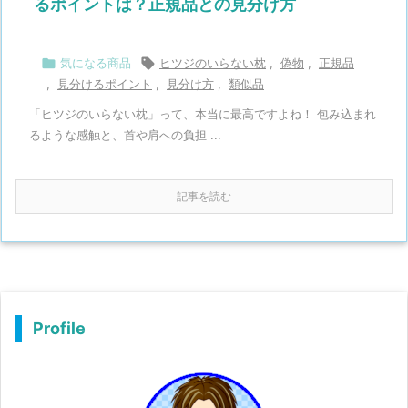
るポイントは？正規品との見分け方

気になる商品

ヒツジのいらない枕
,
偽物
,
正規品
,
見分けるポイント
,
見分け方
,
類似品
「ヒツジのいらない枕」って、本当に最高ですよね！ 包み込まれ
るような感触と、首や肩への負担 ...
記事を読む
Profile