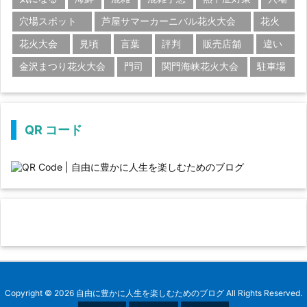
穴場スポット
芦屋サマーカーニバル花火大会
花火
花火大会
見頃
言葉
評判
販売店舗
違い
金沢まつり花火大会
門司
関門海峡花火大会
駐車場
QR コード
Copyright ©
2026
自由に豊かに人生を楽しむためのブログ
All Rights Reserved.