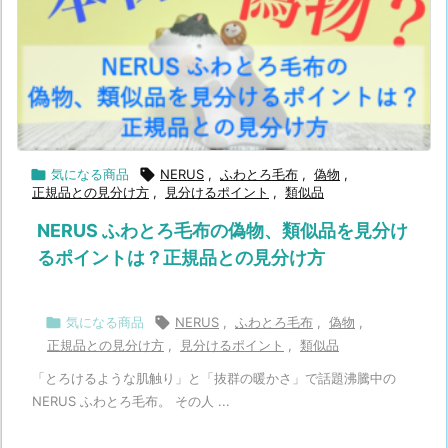

気になる商品

NERUS
,
ふわとろ毛布
,
偽物
,
正規品との見分け方
,
見分けるポイント
,
類似品
NERUS ふわとろ毛布の偽物、類似品を見分け
るポイントは？正規品との見分け方

気になる商品

NERUS
,
ふわとろ毛布
,
偽物
,
正規品との見分け方
,
見分けるポイント
,
類似品
「とろけるような肌触り」と「抜群の暖かさ」で話題沸騰中の
NERUS ふわとろ毛布。 その人 ...