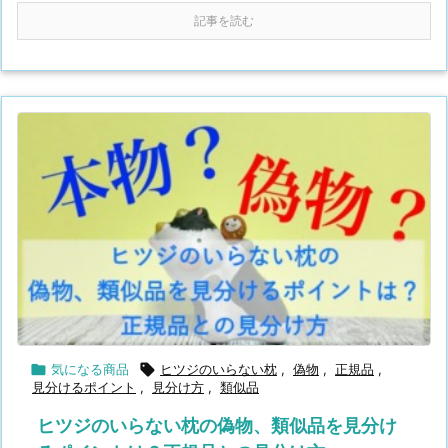
記事を読む

気になる商品

ヒツジのいらない枕
,
偽物
,
正規品
,
見分けるポイント
,
見分け方
,
類似品
ヒツジのいらない枕の偽物、類似品を見分け