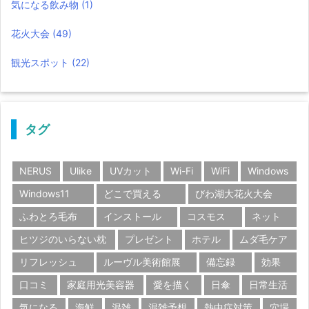
気になる飲み物
(1)
花火大会
(49)
観光スポット
(22)
タグ
NERUS
Ulike
UVカット
Wi-Fi
WiFi
Windows
Windows11
どこで買える
びわ湖大花火大会
ふわとろ毛布
インストール
コスモス
ネット
ヒツジのいらない枕
プレゼント
ホテル
ムダ毛ケア
リフレッシュ
ルーヴル美術館展
備忘録
効果
口コミ
家庭用光美容器
愛を描く
日傘
日常生活
気になる
海鮮
混雑
混雑予想
熱中症対策
穴場