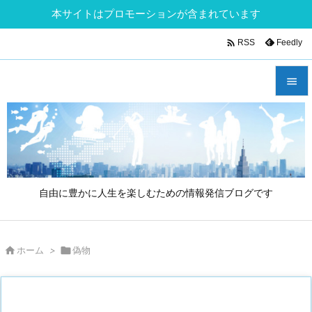
本サイトはプロモーションが含まれています

Feedly
RSS


メニュ

サイド

自由に豊かに人生を楽しむための情報発信ブログです
前へ

次へ

ホーム
>

偽物

検索