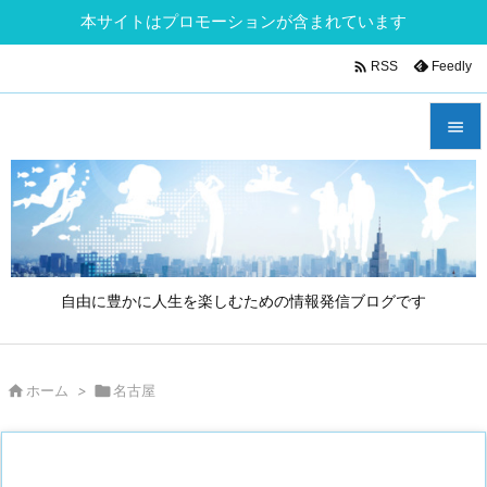
本サイトはプロモーションが含まれています

Feedly
RSS


メニュ

サイド

自由に豊かに人生を楽しむための情報発信ブログです
前へ

次へ

ホーム
>

名古屋

検索