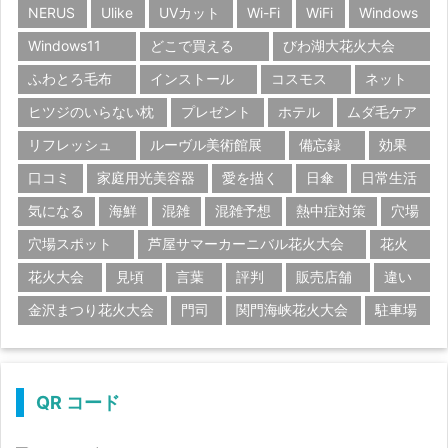
NERUS
Ulike
UVカット
Wi-Fi
WiFi
Windows
Windows11
どこで買える
びわ湖大花火大会
ふわとろ毛布
インストール
コスモス
ネット
ヒツジのいらない枕
プレゼント
ホテル
ムダ毛ケア
リフレッシュ
ルーヴル美術館展
備忘録
効果
口コミ
家庭用光美容器
愛を描く
日傘
日常生活
気になる
海鮮
混雑
混雑予想
熱中症対策
穴場
穴場スポット
芦屋サマーカーニバル花火大会
花火
花火大会
見頃
言葉
評判
販売店舗
違い
金沢まつり花火大会
門司
関門海峡花火大会
駐車場
QR コード