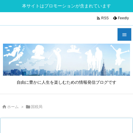
本サイトはプロモーションが含まれています

Feedly
RSS


メニュ

サイド

自由に豊かに人生を楽しむための情報発信ブログです
前へ

次へ

ホーム
>

国税局

検索