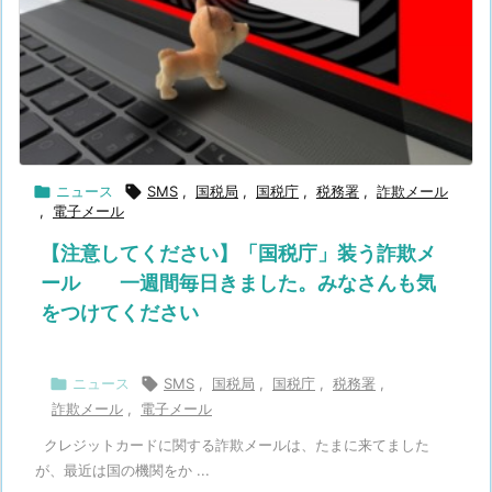

ニュース

SMS
,
国税局
,
国税庁
,
税務署
,
詐欺メール
,
電子メール
【注意してください】「国税庁」装う詐欺メ
ール 一週間毎日きました。みなさんも気
をつけてください

ニュース

SMS
,
国税局
,
国税庁
,
税務署
,
詐欺メール
,
電子メール
クレジットカードに関する詐欺メールは、たまに来てました
が、最近は国の機関をか ...