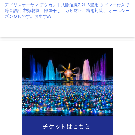
アイリスオーヤマ デシカント式除湿機2.2L 6畳用 タイマー付きで
静音設計 衣類乾燥、部屋干し、カビ防止、梅雨対策、 オールシー
ズンＯＫです。おすすめ