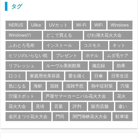
タグ
NERUS
Ulike
UVカット
Wi-Fi
WiFi
Windows
Windows11
どこで買える
びわ湖大花火大会
ふわとろ毛布
インストール
コスモス
ネット
ヒツジのいらない枕
プレゼント
ホテル
ムダ毛ケア
リフレッシュ
ルーヴル美術館展
備忘録
効果
口コミ
家庭用光美容器
愛を描く
日傘
日常生活
気になる
海鮮
混雑
混雑予想
熱中症対策
穴場
穴場スポット
芦屋サマーカーニバル花火大会
花火
花火大会
見頃
言葉
評判
販売店舗
違い
金沢まつり花火大会
門司
関門海峡花火大会
駐車場