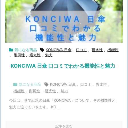

気になる商品

KONCIWA 日傘
,
口コミ
,
撥水性
,
機能性
,
耐風性
,
遮光性
,
魅力
KONCIWA 日傘 口コミでわかる機能性と魅力

気になる商品

KONCIWA 日傘
,
口コミ
,
撥水性
,
機能性
,
耐風性
,
遮光性
,
魅力
今回は、巷で話題の日傘「KONCIWA」について、その機能性と
魅力に迫っていきます。 KO ...
記事を読む