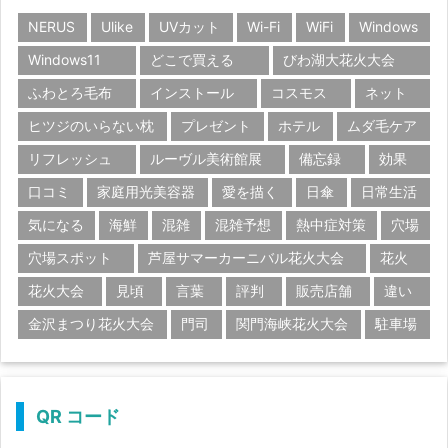
NERUS
Ulike
UVカット
Wi-Fi
WiFi
Windows
Windows11
どこで買える
びわ湖大花火大会
ふわとろ毛布
インストール
コスモス
ネット
ヒツジのいらない枕
プレゼント
ホテル
ムダ毛ケア
リフレッシュ
ルーヴル美術館展
備忘録
効果
口コミ
家庭用光美容器
愛を描く
日傘
日常生活
気になる
海鮮
混雑
混雑予想
熱中症対策
穴場
穴場スポット
芦屋サマーカーニバル花火大会
花火
花火大会
見頃
言葉
評判
販売店舗
違い
金沢まつり花火大会
門司
関門海峡花火大会
駐車場
QR コード