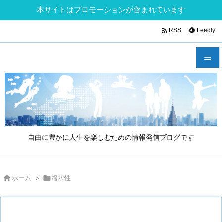
本サイトはプロモーションが含まれています

Feedly
RSS


メニュ

サイド

自由に豊かに人生を楽しむための情報発信ブログです
前へ

次へ

ホーム
>

撥水性

検索