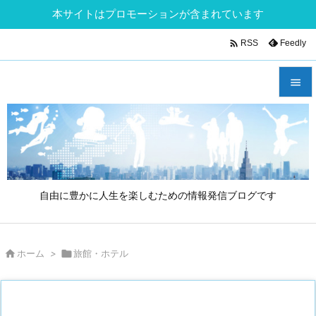
本サイトはプロモーションが含まれています

Feedly
RSS


メニュ

サイド

自由に豊かに人生を楽しむための情報発信ブログです
前へ

次へ

ホーム
>

旅館・ホテル

検索