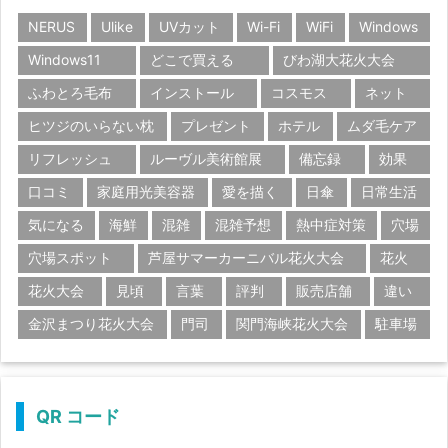
NERUS
Ulike
UVカット
Wi-Fi
WiFi
Windows
Windows11
どこで買える
びわ湖大花火大会
ふわとろ毛布
インストール
コスモス
ネット
ヒツジのいらない枕
プレゼント
ホテル
ムダ毛ケア
リフレッシュ
ルーヴル美術館展
備忘録
効果
口コミ
家庭用光美容器
愛を描く
日傘
日常生活
気になる
海鮮
混雑
混雑予想
熱中症対策
穴場
穴場スポット
芦屋サマーカーニバル花火大会
花火
花火大会
見頃
言葉
評判
販売店舗
違い
金沢まつり花火大会
門司
関門海峡花火大会
駐車場
QR コード