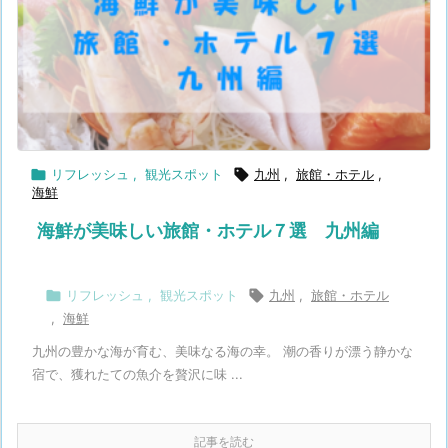

リフレッシュ
,
観光スポット

九州
,
旅館・ホテル
,
海鮮
海鮮が美味しい旅館・ホテル７選 九州編

リフレッシュ
,
観光スポット

九州
,
旅館・ホテル
,
海鮮
九州の豊かな海が育む、美味なる海の幸。 潮の香りが漂う静かな
宿で、獲れたての魚介を贅沢に味 ...
記事を読む