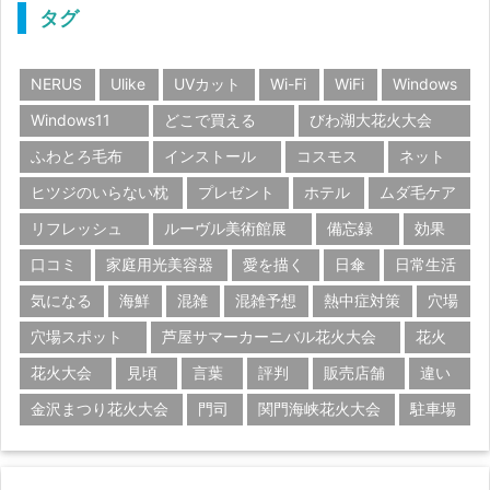
タグ
NERUS
Ulike
UVカット
Wi-Fi
WiFi
Windows
Windows11
どこで買える
びわ湖大花火大会
ふわとろ毛布
インストール
コスモス
ネット
ヒツジのいらない枕
プレゼント
ホテル
ムダ毛ケア
リフレッシュ
ルーヴル美術館展
備忘録
効果
口コミ
家庭用光美容器
愛を描く
日傘
日常生活
気になる
海鮮
混雑
混雑予想
熱中症対策
穴場
穴場スポット
芦屋サマーカーニバル花火大会
花火
花火大会
見頃
言葉
評判
販売店舗
違い
金沢まつり花火大会
門司
関門海峡花火大会
駐車場