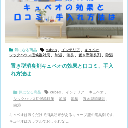

気になる商品

cubeo
,
インテリア
,
キュベオ
,
シックハウス症候群対策
,
加湿
,
消臭
,
置き型消臭剤
,
除湿
置き型消臭剤キュベオの効果と口コミ、手入
れ方法は

気になる商品

cubeo
,
インテリア
,
キュベオ
,
シックハウス症候群対策
,
加湿
,
消臭
,
置き型消臭剤
,
除湿
キュベオは置くだけで消臭効果があるキューブ型の消臭剤です。
キュベオはカラフルでおしゃれな ...