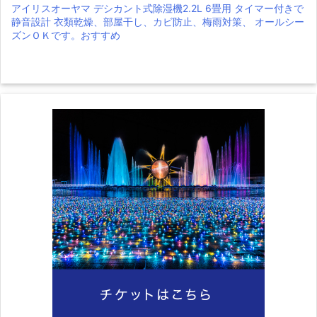
アイリスオーヤマ デシカント式除湿機2.2L 6畳用 タイマー付きで
静音設計 衣類乾燥、部屋干し、カビ防止、梅雨対策、 オールシー
ズンＯＫです。おすすめ