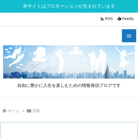
本サイトはプロモーションが含まれています

Feedly
RSS


メニュ

サイド

自由に豊かに人生を楽しむための情報発信ブログです
前へ

次へ

ホーム
>

消臭

検索