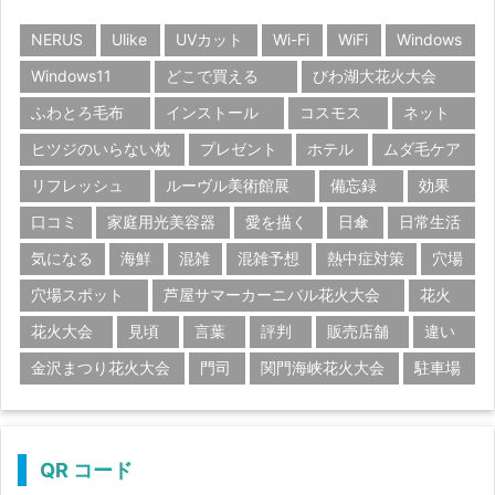
NERUS
Ulike
UVカット
Wi-Fi
WiFi
Windows
Windows11
どこで買える
びわ湖大花火大会
ふわとろ毛布
インストール
コスモス
ネット
ヒツジのいらない枕
プレゼント
ホテル
ムダ毛ケア
リフレッシュ
ルーヴル美術館展
備忘録
効果
口コミ
家庭用光美容器
愛を描く
日傘
日常生活
気になる
海鮮
混雑
混雑予想
熱中症対策
穴場
穴場スポット
芦屋サマーカーニバル花火大会
花火
花火大会
見頃
言葉
評判
販売店舗
違い
金沢まつり花火大会
門司
関門海峡花火大会
駐車場
QR コード