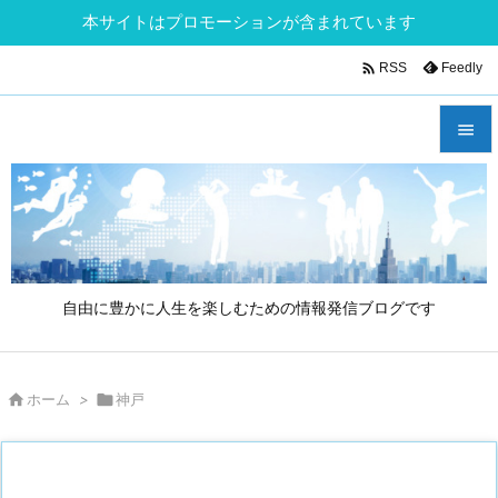
本サイトはプロモーションが含まれています

Feedly
RSS


メニュ

サイド

自由に豊かに人生を楽しむための情報発信ブログです
前へ

次へ

ホーム
>

神戸

検索