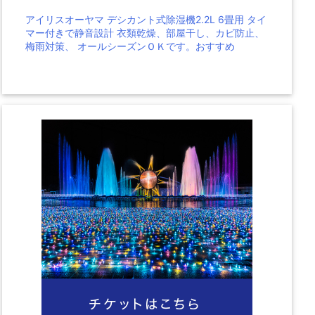
アイリスオーヤマ デシカント式除湿機2.2L 6畳用 タイ
マー付きで静音設計 衣類乾燥、部屋干し、カビ防止、
梅雨対策、 オールシーズンＯＫです。おすすめ