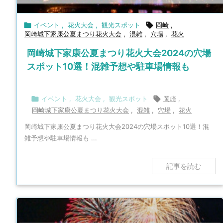

イベント
,
花火大会
,
観光スポット

岡崎
,
岡崎城下家康公夏まつり花火大会
,
混雑
,
穴場
,
花火
岡崎城下家康公夏まつり花火大会2024の穴場
スポット10選！混雑予想や駐車場情報も

イベント
,
花火大会
,
観光スポット

岡崎
,
岡崎城下家康公夏まつり花火大会
,
混雑
,
穴場
,
花火
岡崎城下家康公夏まつり花火大会2024の穴場スポット10選！混
雑予想や駐車場情報も ...
記事を読む