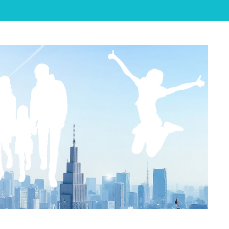

Feedly
RSS