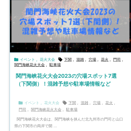

イベント
,
花火大会

下関
,
混雑
,
穴場
,
花火
,
門司
,
関門海峡花火大会
,
駐車場
関門海峡花火大会2023の穴場スポット7選
（下関側）！混雑予想や駐車場情報など

イベント
,
花火大会

下関
,
混雑
,
穴場
,
花火
,
門司
,
関門海峡花火大会
,
駐車場
関門海峡花火大会は、関門海峡を挟んだ北九州市の門司と山口
県の下関市の両岸で開 ...