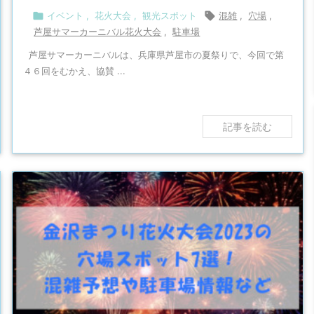

イベント
,
花火大会
,
観光スポット

混雑
,
穴場
,
芦屋サマーカーニバル花火大会
,
駐車場
芦屋サマーカーニバルは、兵庫県芦屋市の夏祭りで、今回で第
４６回をむかえ、協賛 ...
記事を読む