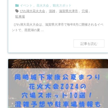

イベント
,
花火大会
,
観光スポット

びわ湖大花火大会
,
混雑
,
滋賀県大津市
,
穴場
,
駐車場
びわ湖大花火大会は、滋賀県大津市で毎年8月に開催されるイベ
ントで、琵琶湖の夏 ...
記事を読む