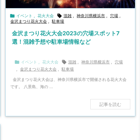

イベント
,
花火大会

混雑
,
神奈川県横浜市
,
穴場
,
金沢まつり花火大会
,
駐車場
金沢まつり花火大会2023の穴場スポット7
選！混雑予想や駐車場情報など

イベント
,
花火大会

混雑
,
神奈川県横浜市
,
穴場
,
金沢まつり花火大会
,
駐車場
金沢まつり花火大会は、神奈川県横浜市で開催される花火大会
です。 八景島、海の ...
記事を読む