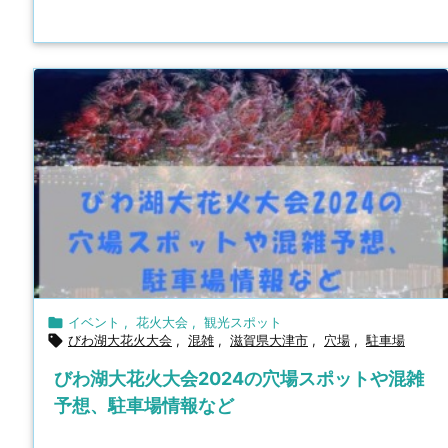

イベント
,
花火大会
,
観光スポット

びわ湖大花火大会
,
混雑
,
滋賀県大津市
,
穴場
,
駐車場
びわ湖大花火大会2024の穴場スポットや混雑
予想、駐車場情報など