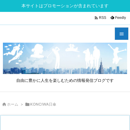
本サイトはプロモーションが含まれています

Feedly
RSS


メニュ

サイド

自由に豊かに人生を楽しむための情報発信ブログです
前へ

次へ

ホーム
>

KONCIWA日傘

検索