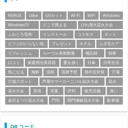
NERUS
Ulike
UVカット
Wi-Fi
WiFi
Windows
Windows11
どこで買える
びわ湖大花火大会
ふわとろ毛布
インストール
コスモス
ネット
ヒツジのいらない枕
プレゼント
ホテル
ムダ毛ケア
リフレッシュ
ルーヴル美術館展
備忘録
効果
口コミ
家庭用光美容器
愛を描く
日傘
日常生活
気になる
海鮮
混雑
混雑予想
熱中症対策
穴場
穴場スポット
芦屋サマーカーニバル花火大会
花火
花火大会
見頃
言葉
評判
販売店舗
違い
金沢まつり花火大会
門司
関門海峡花火大会
駐車場
QR コード