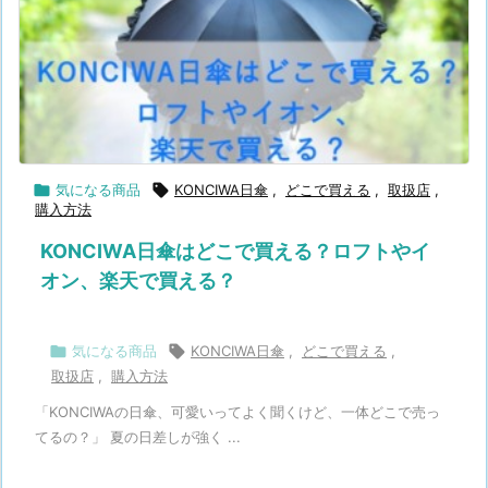

気になる商品

KONCIWA日傘
,
どこで買える
,
取扱店
,
購入方法
KONCIWA日傘はどこで買える？ロフトやイ
オン、楽天で買える？

気になる商品

KONCIWA日傘
,
どこで買える
,
取扱店
,
購入方法
「KONCIWAの日傘、可愛いってよく聞くけど、一体どこで売っ
てるの？」 夏の日差しが強く ...