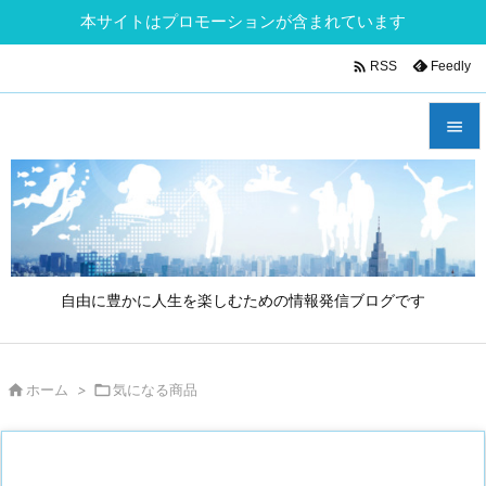
本サイトはプロモーションが含まれています

Feedly
RSS


メニュ

サイド

自由に豊かに人生を楽しむための情報発信ブログです
前へ

次へ

ホーム
>

気になる商品

検索