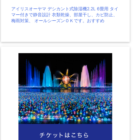
アイリスオーヤマ デシカント式除湿機2.2L 6畳用 タイ
マー付きで静音設計 衣類乾燥、部屋干し、カビ防止、
梅雨対策、 オールシーズンＯＫです。おすすめ