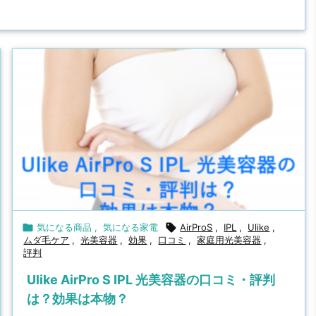

気になる商品
,
気になる家電

AirProS
,
IPL
,
Ulike
,
ムダ毛ケア
,
光美容器
,
効果
,
口コミ
,
家庭用光美容器
,
評判
Ulike AirPro S IPL 光美容器の口コミ・評判
は？効果は本物？