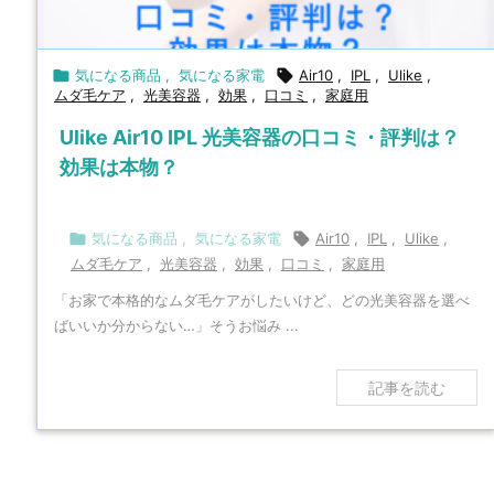

気になる商品
,
気になる家電

Air10
,
IPL
,
Ulike
,
ムダ毛ケア
,
光美容器
,
効果
,
口コミ
,
家庭用
Ulike Air10 IPL 光美容器の口コミ・評判は？
効果は本物？

気になる商品
,
気になる家電

Air10
,
IPL
,
Ulike
,
ムダ毛ケア
,
光美容器
,
効果
,
口コミ
,
家庭用
「お家で本格的なムダ毛ケアがしたいけど、どの光美容器を選べ
ばいいか分からない…」そうお悩み ...
記事を読む