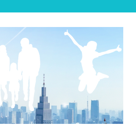

Feedly
RSS