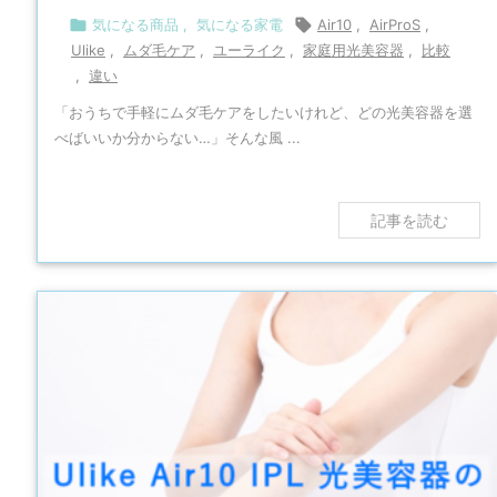

気になる商品
,
気になる家電

Air10
,
AirProS
,
Ulike
,
ムダ毛ケア
,
ユーライク
,
家庭用光美容器
,
比較
,
違い
「おうちで手軽にムダ毛ケアをしたいけれど、どの光美容器を選
べばいいか分からない…」そんな風 ...
記事を読む