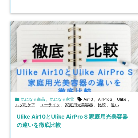

気になる商品
,
気になる家電

Air10
,
AirProS
,
Ulike
,
ムダ毛ケア
,
ユーライク
,
家庭用光美容器
,
比較
,
違い
Ulike Air10とUlike AirPro S 家庭用光美容器
の違いを徹底比較