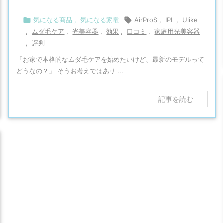

気になる商品
,
気になる家電

AirProS
,
IPL
,
Ulike
,
ムダ毛ケア
,
光美容器
,
効果
,
口コミ
,
家庭用光美容器
,
評判
「お家で本格的なムダ毛ケアを始めたいけど、最新のモデルって
どうなの？」 そうお考えではあり ...
記事を読む