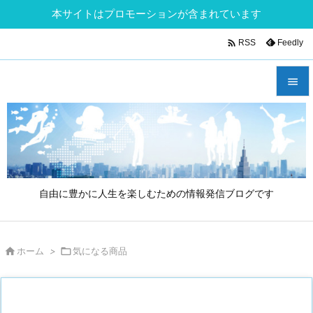
本サイトはプロモーションが含まれています

Feedly
RSS


メニュ

サイド

自由に豊かに人生を楽しむための情報発信ブログです
前へ

次へ

ホーム
>

気になる商品

検索