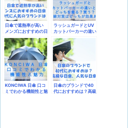
日傘で遮熱率が高い
ラッシュガードとUV
メンズにおすすめの日
カットパーカーの違い
傘！20代に人気のブ
とは？どっちを着る？
ランドは？
買う？紫外線対策はど
っちが効果ある？
KONCIWA 日傘 口コ
日傘のブランドで40
ミでわかる機能性と魅
代におすすめは？高級
力
な日傘、人気な日傘