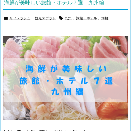
海鮮が美味しい旅館・ホテル７選 九州編

リフレッシュ
,
観光スポット

九州
,
旅館・ホテル
,
海鮮