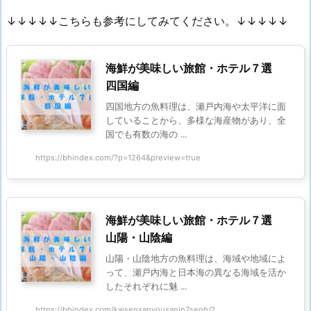
↓↓↓↓↓こちらも参考にしてみてください。↓↓↓↓↓
海鮮が美味しい旅館・ホテル７選
四国編
四国地方の魚料理は、瀬戸内海や太平洋に面
していることから、多様な海産物があり、全
国でも有数の海の ...
https://bhindex.com/?p=1264&preview=true
海鮮が美味しい旅館・ホテル７選
山陽・山陰編
山陽・山陰地方の魚料理は、海域や地域によ
って、瀬戸内海と日本海の異なる海域を活か
したそれぞれに魅 ...
https://bhindex.com/kaisensanyousanin7senh/?