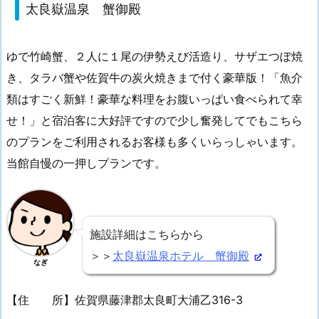
太良嶽温泉 蟹御殿
ゆで竹崎蟹、２人に１尾の伊勢えび活造り、サザエつぼ焼
き、タラバ蟹や佐賀牛の炭火焼きまで付く豪華版！「魚介
類はすごく新鮮！豪華な料理をお腹いっぱい食べられて幸
せ！」と宿泊客に大好評ですので少し奮発してでもこちら
のプランをご利用されるお客様も多くいらっしゃいます。
当館自慢の一押しプランです。
施設詳細はこちらから
＞＞
太良嶽温泉ホテル 蟹御殿
なぎ
【住 所】佐賀県藤津郡太良町大浦乙316-3