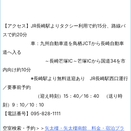
【アクセス】JR長崎駅よりタクシー利用で約15分、路線バ
スで約20分
車：九州自動車道を鳥栖JCTから長崎自動車
道へ入る
～長崎芒塚IC～芒塚ICから国道34を市
内向け約10分
※長崎駅より無料送迎あり JR長崎駅西口運行
／要事前予約
（迎え時刻）15：40／16：40 （送り時
刻）9：10／10：10
【電話番号】095-828-1111
空室検索・予約＞＞
矢太樓・矢太樓南館 料金・宿泊プラ