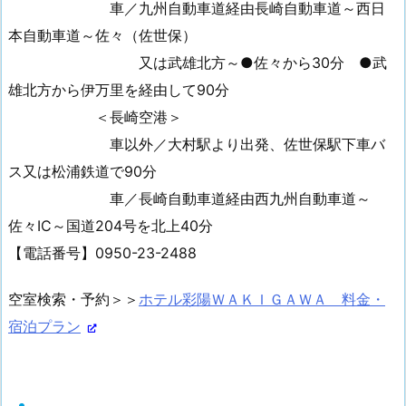
車／九州自動車道経由長崎自動車道～西日
本自動車道～佐々（佐世保）
又は武雄北方～●佐々から30分 ●武
雄北方から伊万里を経由して90分
＜長崎空港＞
車以外／大村駅より出発、佐世保駅下車バ
ス又は松浦鉄道で90分
車／長崎自動車道経由西九州自動車道～
佐々IC～国道204号を北上40分
【電話番号】0950-23-2488
空室検索・予約＞＞
ホテル彩陽ＷＡＫＩＧＡＷＡ 料金・
宿泊プラン