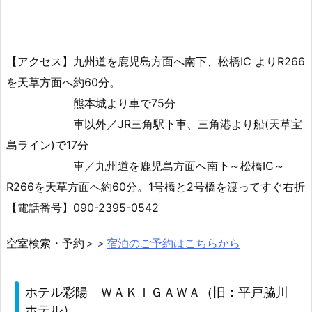
【アクセス】九州道を鹿児島方面へ南下、松橋IC よりR266
を天草方面へ約60分。
熊本城より車で75分
車以外／JR三角駅下車、三角港より船(天草宝
島ライン)で17分
車／九州道を鹿児島方面へ南下～松橋IC～
R266を天草方面へ約60分。1号橋と2号橋を渡ってすぐ右折
【電話番号】090-2395-0542
空室検索・予約＞＞
宿泊のご予約はこちらから
ホテル彩陽 ＷＡＫＩＧＡＷＡ（旧：平戸脇川
ホテル）