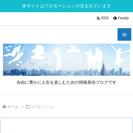
本サイトはプロモーションが含まれています

Feedly
RSS


メニュ

サイド

自由に豊かに人生を楽しむための情報発信ブログです
前へ

次へ

ホーム
>

リフレッシュ

検索