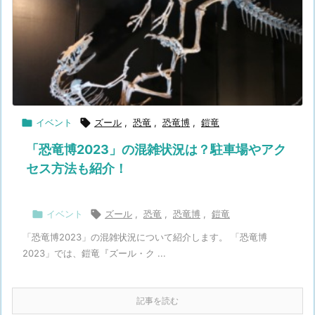

イベント

ズール
,
恐竜
,
恐竜博
,
鎧竜
「恐竜博2023」の混雑状況は？駐車場やアク
セス方法も紹介！

イベント

ズール
,
恐竜
,
恐竜博
,
鎧竜
「恐竜博2023」の混雑状況について紹介します。 「恐竜博
2023」では、鎧竜『ズール・ク ...
記事を読む