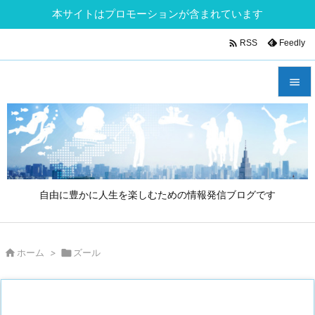
本サイトはプロモーションが含まれています

Feedly
RSS


メニュ

サイド

自由に豊かに人生を楽しむための情報発信ブログです
前へ

次へ

ホーム
>

ズール

検索