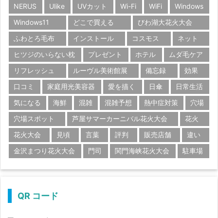
NERUS
Ulike
UVカット
Wi-Fi
WiFi
Windows
Windows11
どこで買える
びわ湖大花火大会
ふわとろ毛布
インストール
コスモス
ネット
ヒツジのいらない枕
プレゼント
ホテル
ムダ毛ケア
リフレッシュ
ルーヴル美術館展
備忘録
効果
口コミ
家庭用光美容器
愛を描く
日傘
日常生活
気になる
海鮮
混雑
混雑予想
熱中症対策
穴場
穴場スポット
芦屋サマーカーニバル花火大会
花火
花火大会
見頃
言葉
評判
販売店舗
違い
金沢まつり花火大会
門司
関門海峡花火大会
駐車場
QR コード